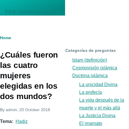
Skip to main content
FAQ.islamoriente.com
Breadcrumb
Home
Categorías de preguntas
¿Cuáles fueron
Islam (definición)
las cuatro
Cosmovisión islámica
mujeres
Doctrina islámica
elegidas en los
La unicidad Divina
La profecía
dos mundos?
La vida después de la
muerte y el más allá
By
admin
, 20 October 2018
La Justicia Divina
Tema
Hadiz
El imamato