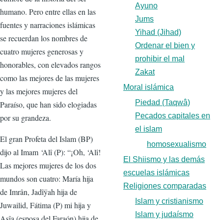
Ayuno
humano. Pero entre ellas en las
Jums
fuentes y narraciones islámicas
Yihad (Jihad)
se recuerdan los nombres de
Ordenar el bien y
cuatro mujeres generosas y
prohibir el mal
honorables, con elevados rangos
Zakat
como las mejores de las mujeres
Moral islámica
y las mejores mujeres del
Piedad (Taqwâ)
Paraíso, que han sido elogiadas
Pecados capitales en
por su grandeza.
el islam
El gran Profeta del Islam (BP)
homosexualismo
dijo al Imam ‘Alî (P): “¡Oh, ‘Alî!
El Shiismo y las demás
Las mejores mujeres de los dos
escuelas islámicas
mundos son cuatro: María hija
Religiones comparadas
de Imrân, Jadîÿah hija de
Islam y cristianismo
Juwailid, Fátima (P) mi hija y
Islam y judaísmo
Asîa (esposa del Faraón) hija de