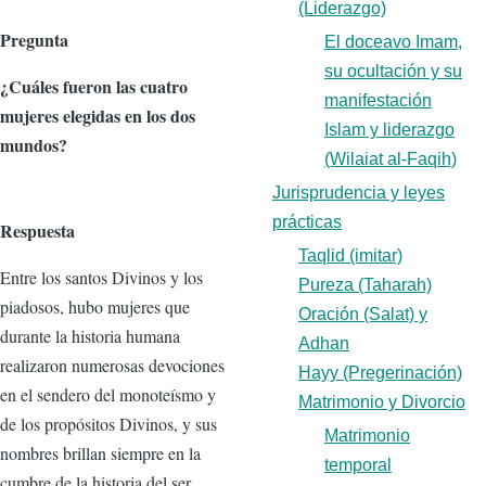
(Liderazgo)
Pregunta
El doceavo Imam,
su ocultación y su
¿Cuáles fueron las cuatro
manifestación
mujeres elegidas en los dos
Islam y liderazgo
mundos?
(Wilaiat al-Faqih)
Jurisprudencia y leyes
prácticas
Respuesta
Taqlid (imitar)
Entre los santos Divinos y los
Pureza (Taharah)
piadosos, hubo mujeres que
Oración (Salat) y
durante la historia humana
Adhan
realizaron numerosas devociones
Hayy (Pregerinación)
en el sendero del monoteísmo y
Matrimonio y Divorcio
de los propósitos Divinos, y sus
Matrimonio
nombres brillan siempre en la
temporal
cumbre de la historia del ser