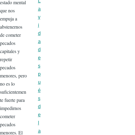
L
estado mental
a
que nos
v
empuja a
i
abstenernos
d
de cometer
a
pecados
d
capitales y
e
repetir
s
pecados
p
menores, pero
u
no es lo
é
suficientemen
s
te fuerte para
d
impedirnos
e
cometer
l
pecados
a
menores. El