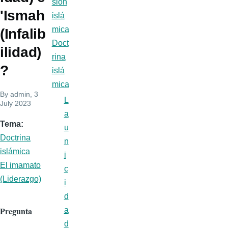
sión
'Ismah
islá
mica
(Infalib
Doct
ilidad)
rina
?
islá
mica
By
admin
, 3
L
July 2023
a
Tema
u
Doctrina
n
islámica
i
El imamato
c
(Liderazgo)
i
d
Pregunta
a
d