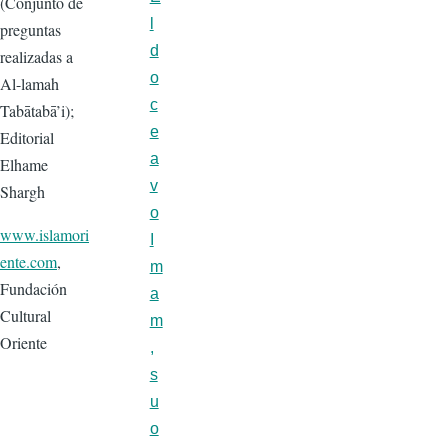
(Conjunto de
l
preguntas
d
realizadas a
o
Al-lamah
c
Tabātabā’i);
e
Editorial
a
Elhame
v
Shargh
o
www.islamori
I
ente.com
,
m
Fundación
a
Cultural
m
Oriente
,
s
u
o