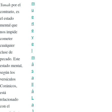
m
'
Ismah
por el
u
contrario, es
e
el estado
rt
mental que
e
nos impide
y
cometer
e
cualquier
l
clase de
m
pecado. Este
á
estado mental,
s
según los
a
versículos
ll
Coránicos,
á
está
L
relacionado
a
con el
J