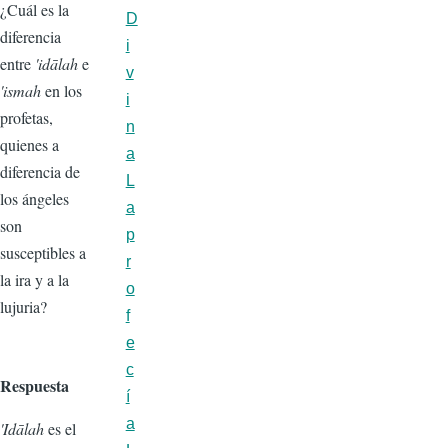
¿Cuál es la
D
diferencia
i
entre
'idālah
e
v
'ismah
en los
i
profetas,
n
quienes a
a
diferencia de
L
los ángeles
a
son
p
susceptibles a
r
la ira y a la
o
lujuria?
f
e
c
Respuesta
í
a
'Idālah
es el