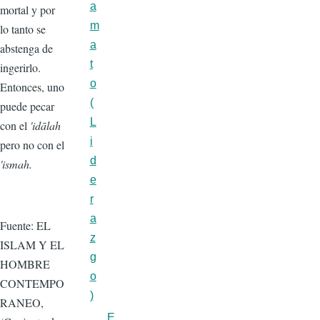
a
mortal y por
m
lo tanto se
a
abstenga de
t
ingerirlo.
o
Entonces, uno
(
puede pecar
L
con el
'idālah
i
pero no con el
d
'ismah.
e
r
a
Fuente:
EL
z
ISLAM Y EL
g
HOMBRE
o
CONTEMPO
)
RANEO,
E