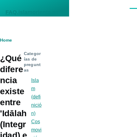
Skip to main content
Men
FAQ.islamoriente.com
Breadcrumb
Home
Categor
¿Qué
ías de
pregunt
difere
as
ncia
Isla
m
existe
(defi
entre
nició
'Idālah
n)
Cos
(Integr
movi
idad) e