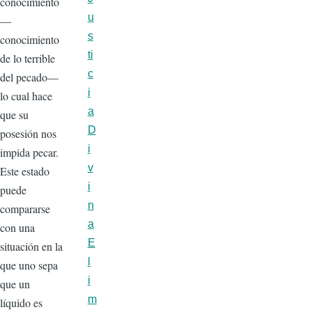
conocimiento
u
—
s
conocimiento
ti
de lo terrible
c
del pecado—
i
lo cual hace
a
que su
D
posesión nos
i
impida pecar.
v
Este estado
i
puede
n
compararse
a
con una
E
situación en la
l
que uno sepa
i
que un
m
líquido es